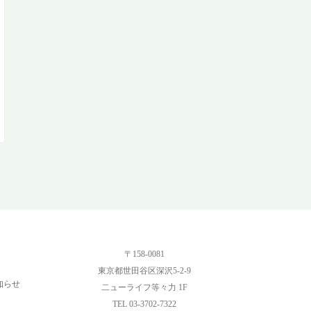
〒158-0081
東京都世田谷区深沢5-2-9
知らせ
二ューライフ等々力 1F
TEL 03-3702-7322